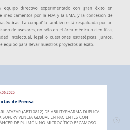
n equipo directivo experimentado con gran éxito en
e medicamentos por la FDA y la EMA, y la concesión de
rmacéuticas. La compañía también está respaldada por un
cado de asesores, no sólo en el área médica o científica,
ad intelectual, legal o cuestiones estratégicas. Juntos,
 equipo para llevar nuestros proyectos al éxito.
5.06.2025
09.09
otas de Prensa
Nota
BRILATAZAR (ABTL0812) DE ABILITYPHARMA DUPLICA
IBRI
A SUPERVIVENCIA GLOBAL EN PACIENTES CON
UN 4
ÁNCER DE PULMÓN NO MICROCÍTICO ESCAMOSO
PACI