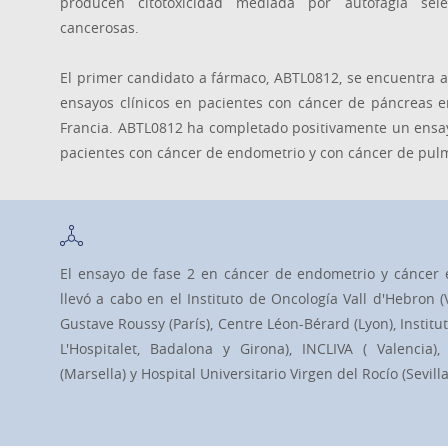
producen citotoxicidad mediada por autofagia sele
cancerosas.
El primer candidato a fármaco, ABTL0812, se encuentra 
ensayos clínicos en pacientes con cáncer de páncreas e
Francia. ABTL0812 ha completado positivamente un ensay
pacientes con cáncer de endometrio y con cáncer de pul
El ensayo de fase 2 en cáncer de endometrio y cáncer
llevó a cabo en el Instituto de Oncología Vall d'Hebron (V
Gustave Roussy (París), Centre Léon-Bérard (Lyon), Institut
L'Hospitalet, Badalona y Girona), INCLIVA ( Valencia), 
(Marsella) y Hospital Universitario Virgen del Rocío (Sevilla