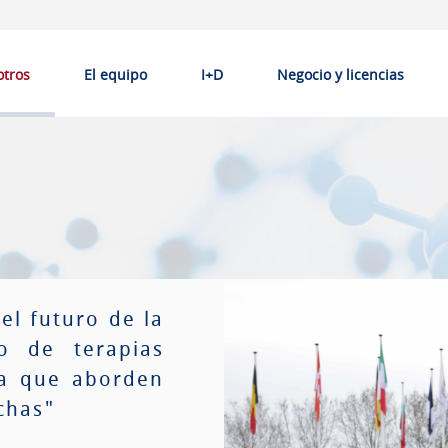
otros
El equipo
I+D
Negocio y licencias
l futuro de la
lo de terapias
ia que aborden
chas"