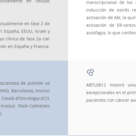
ctivamente en células
transcripcional de los
inducción de estrés re
activación de Akt, la qu
actualmente en fase 2 de
activación de ER-stre
n España, EEUU, Israel y
autofagia, lo que conlle
o clínico de fase 2a con
món en España y Francia.
 escamoso de pulmón se
ABTL0812 mostró una 
HIO, Barcelona), Institut
excepcionales en el pri
 Català d'Oncologia (ICO,
pacientes con cáncer a
Institut Paoli-Calmettes
)