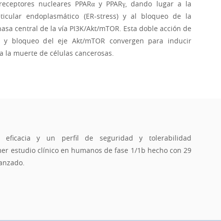
 receptores nucleares PPARα y PPARγ, dando lugar a la
ticular endoplasmático (ER-stress) y al bloqueo de la
inasa central de la vía PI3K/Akt/mTOR. Esta doble acción de
ss y bloqueo del eje Akt/mTOR convergen para inducir
va la muerte de células cancerosas.
eficacia y un perfil de seguridad y tolerabilidad
mer estudio clínico en humanos de fase 1/1b hecho con 29
vanzado.