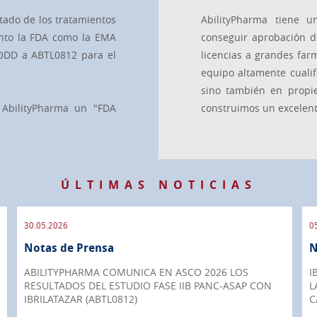
tado de los tratamientos
AbilityPharma tiene u
anto la FDA como la EMA
conseguir aprobación d
ODD a ABTL0812 para el
licencias a grandes fa
equipo altamente cualifi
sino también en propied
 AbilityPharma un "FDA
construimos un excelente
ÚLTIMAS NOTICIAS
30.05.2026
0
Notas de Prensa
N
ABILITYPHARMA COMUNICA EN ASCO 2026 LOS
I
RESULTADOS DEL ESTUDIO FASE IIB PANC-ASAP CON
L
IBRILATAZAR (ABTL0812)
C