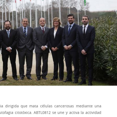
ia dirigida que mata células cancerosas mediante una
tofagia citotóxica. ABTL0812 se une y activa la actividad