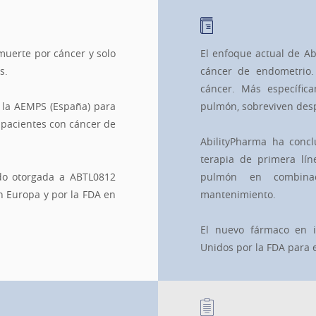
muerte por cáncer y solo
El enfoque actual de Ab
s.
cáncer de endometrio.
cáncer. Más específic
y la AEMPS (España) para
pulmón, sobreviven des
 pacientes con cáncer de
AbilityPharma ha conc
terapia de primera lí
do otorgada a ABTL0812
pulmón en combinac
n Europa y por la FDA en
mantenimiento.
El nuevo fármaco en i
Unidos por la FDA para 