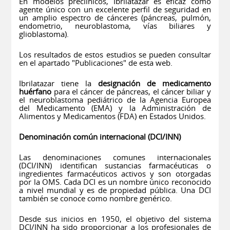
En modelos preclínicos, Ibrilatazar es eficaz como
agente único con un excelente perfil de seguridad en
un amplio espectro de cánceres (páncreas, pulmón,
endometrio, neuroblastoma, vías biliares y
glioblastoma).
Los resultados de estos estudios se pueden consultar
en el apartado "
Publicaciones
" de esta web.
Ibrilatazar tiene la
designación de medicamento
huérfano
para el cáncer de páncreas, el cáncer biliar y
el neuroblastoma pediátrico de la Agencia Europea
del Medicamento (EMA) y la Administración de
Alimentos y Medicamentos (FDA) en Estados Unidos.
Denominación común internacional (DCI/INN)
Las denominaciones comunes internacionales
(DCI/INN) identifican sustancias farmacéuticas o
ingredientes farmacéuticos activos y son otorgadas
por la OMS. Cada DCI es un nombre único reconocido
a nivel mundial y es de propiedad pública. Una DCI
también se conoce como nombre genérico.
Desde sus inicios en 1950, el objetivo del sistema
DCI/INN ha sido proporcionar a los profesionales de