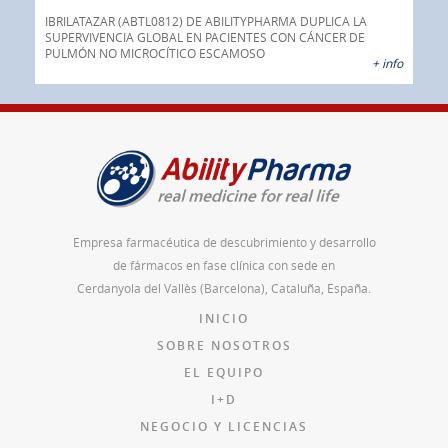
a su
o
IBRILATAZAR (ABTL0812) DE ABILITYPHARMA DUPLICA LA
AGC 
ado
SUPERVIVENCIA GLOBAL EN PACIENTES CON CÁNCER DE
prod
PULMÓN NO MICROCÍTICO ESCAMOSO
pán
 info
+ info
Empresa farmacéutica de descubrimiento y desarrollo
de fármacos en fase clínica con sede en
Cerdanyola del Vallès (Barcelona), Cataluña, España.
INICIO
SOBRE NOSOTROS
EL EQUIPO
I+D
NEGOCIO Y LICENCIAS