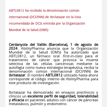
ABTL0812 ha recibido la denominación común
internacional (DCI/INN) de ibrilatazar en la lista
recomendada de DCIs emitida por la Organización
Mundial de la Salud (OMS)
Cerdanyola del Vallès (Barcelona), 1 de agosto de
2024.
AbilityPharma anuncia que la Organización
Mundial de la Salud (OMS) ha autorizado que
ABTL0812
, un fármaco oral
first-in-class
para el
tratamiento de cáncer que provoca la muerte
selectiva de las células cancerosas mediante la
autofagia como nueva estrategia terapéutica, reciba la
denominación común internacional (DCI/INN) de
ibrilatazar
. El nombre
ABTL0812
utilizado hasta ahora
corresponde al código interno de AbilityPharma para
este producto de investigación.
Ibrilatazar ha demostrado en ensayos preclínicos y
clínicos un
excelente perfil de seguridad, tolerabilidad
y eficacia
en pacientes adultos con cáncer de páncreas
metastásico, pulmón y endometrio.