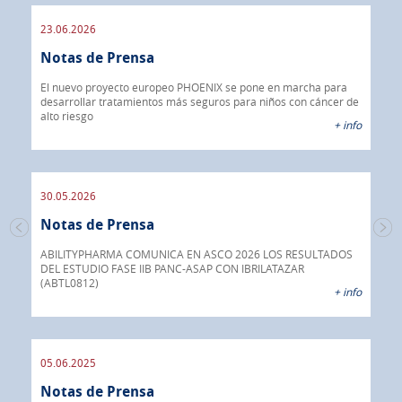
23.06.2026
09.
Notas de Prensa
de
No
er de
El nuevo proyecto europeo PHOENIX se pone en marcha para
 info
desarrollar tratamientos más seguros para niños con cáncer de
IBR
alto riesgo
40%
+ info
CON
30.05.2026
30.
Notas de Prensa
No
mera
ual
ABILITYPHARMA COMUNICA EN ASCO 2026 LOS RESULTADOS
DEL ESTUDIO FASE IIB PANC-ASAP CON IBRILATAZAR
Abil
 info
(ABTL0812)
fár
+ info
05.06.2025
16.
Notas de Prensa
No