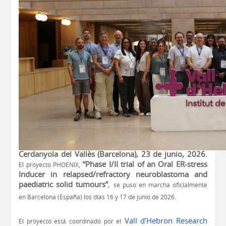
Cerdanyola del Vallès (Barcelona), 23 de junio, 2026.
“Phase I/II trial of an Oral ER-stress
El proyecto PHOENIX,
Inducer in relapsed/refractory neuroblastoma and
paediatric solid tumours”
,
se puso en marcha oficialmente
.
en Barcelona (España) los días 16 y 17 de junio de 2026
Vall d’Hebron Research
El proyecto está coordinado por el