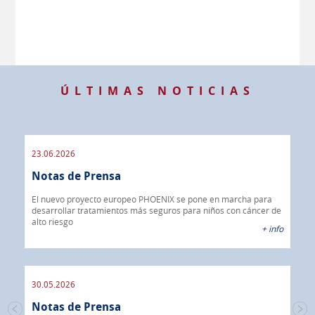
ÚLTIMAS NOTICIAS
23.06.2026
09.
Notas de Prensa
de
No
er de
El nuevo proyecto europeo PHOENIX se pone en marcha para
 info
desarrollar tratamientos más seguros para niños con cáncer de
IBR
alto riesgo
40%
+ info
CON
30.05.2026
30.
Notas de Prensa