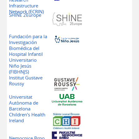
Infrastructure
Network
(ECRIN)
SHINE 2Europe
Fundación para la
Investigación
Biomédica del
Hospital Infantil
Universitario
Niño Jesús
(FIBHNJS)
Institut Gustave
Roussy
Universitat
Autònoma de
Barcelona
Children's Health
Ireland
Fakultni
Nemocnice Brno