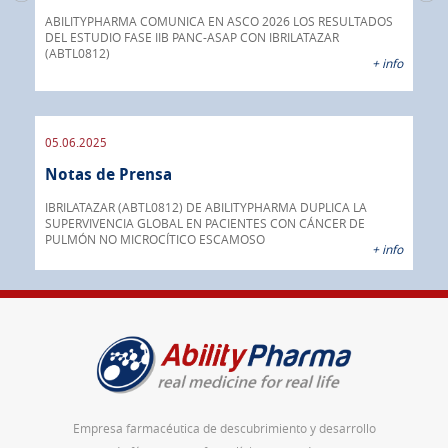
No
mera
ual
ABILITYPHARMA COMUNICA EN ASCO 2026 LOS RESULTADOS
DEL ESTUDIO FASE IIB PANC-ASAP CON IBRILATAZAR
Abil
 info
(ABTL0812)
fár
+ info
05.06.2025
16.
Notas de Prensa
No
a su
o
IBRILATAZAR (ABTL0812) DE ABILITYPHARMA DUPLICA LA
AGC 
ado
SUPERVIVENCIA GLOBAL EN PACIENTES CON CÁNCER DE
prod
PULMÓN NO MICROCÍTICO ESCAMOSO
pán
 info
+ info
Empresa farmacéutica de descubrimiento y desarrollo