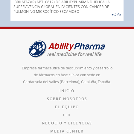
o
IBRILATAZAR (ABTL0812) DE ABILITYPHARMA DUPLICA LA
AGC 
ado
SUPERVIVENCIA GLOBAL EN PACIENTES CON CÁNCER DE
prod
PULMÓN NO MICROCÍTICO ESCAMOSO
pán
 info
+ info
Empresa farmacéutica de descubrimiento y desarrollo
de fármacos en fase clínica con sede en
Cerdanyola del Vallès (Barcelona), Cataluña, España.
INICIO
SOBRE NOSOTROS
EL EQUIPO
I+D
NEGOCIO Y LICENCIAS
MEDIA CENTER