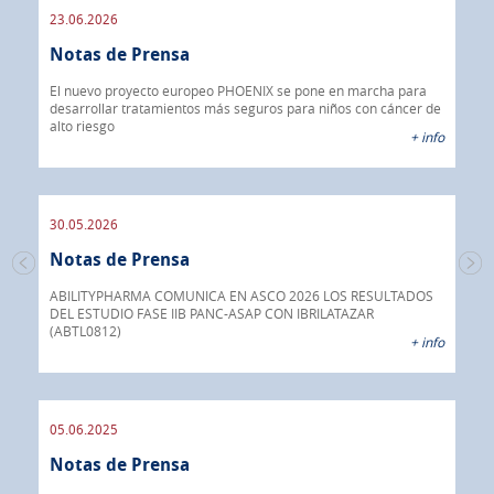
23.06.2026
09.
Notas de Prensa
de
No
er de
El nuevo proyecto europeo PHOENIX se pone en marcha para
 info
desarrollar tratamientos más seguros para niños con cáncer de
IBR
alto riesgo
40%
+ info
CON
30.05.2026
30.
Notas de Prensa
No
mera
ual
ABILITYPHARMA COMUNICA EN ASCO 2026 LOS RESULTADOS
DEL ESTUDIO FASE IIB PANC-ASAP CON IBRILATAZAR
Abil
 info
(ABTL0812)
fár
+ info
05.06.2025
16.
Notas de Prensa
No
a su