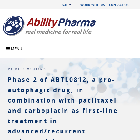
ca
WORK WITH US
CONTACT US
MENU
PUBLICACIONS
Phase 2 of ABTL0812, a pro-
autophagic drug, in
combination with paclitaxel
and carboplatin as first-line
treatment in
advanced/recurrent