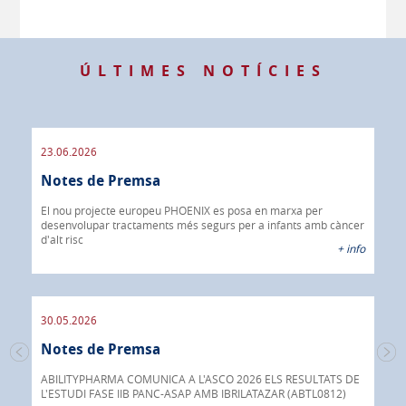
ÚLTIMES NOTÍCIES
23.06.2026
09.
Notes de Premsa
os
No
El nou projecte europeu PHOENIX es posa en marxa per
 info
desenvolupar tractaments més segurs per a infants amb càncer
IBR
d'alt risc
40%
+ info
CÀN
30.05.2026
30.
Notes de Premsa
s de
No
 a
ABILITYPHARMA COMUNICA A L'ASCO 2026 ELS RESULTATS DE
L'ESTUDI FASE IIB PANC-ASAP AMB IBRILATAZAR (ABTL0812)
Abil
 info