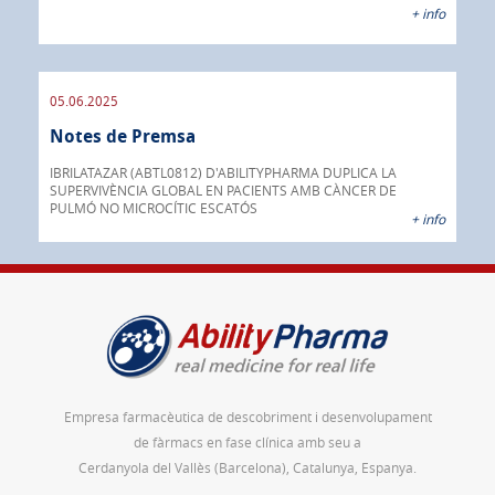
anti
+ info
05.06.2025
16.
Notes de Premsa
No
ada
INOX
IBRILATAZAR (ABTL0812) D'ABILITYPHARMA DUPLICA LA
AGC 
SUPERVIVÈNCIA GLOBAL EN PACIENTS AMB CÀNCER DE
prod
PULMÓ NO MICROCÍTIC ESCATÓS
 info
+ info
Empresa farmacèutica de descobriment i desenvolupament
de fàrmacs en fase clínica amb seu a
Cerdanyola del Vallès (Barcelona), Catalunya, Espanya.