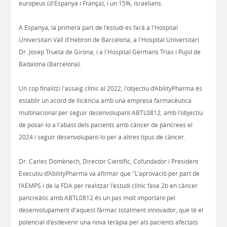
europeus (d'Espanya i França), i un 15%, israelians.
A Espanya, la primera part de l'estudi es farà a l'Hospital
Universitari Vall d'Hebron de Barcelona, a l'Hospital Universitari
Dr. Josep Trueta de Girona, i a l'Hospital Germans Trias i Pujol de
Badalona (Barcelona).
Un cop finalitzi l'assaig clínic al 2022, l'objectiu d’AbilityPharma és
establir un acord de llicència amb una empresa farmacèutica
multinacional per seguir desenvolupant ABTL0812, amb l'objectiu
de posar-lo a l'abast dels pacients amb càncer de pàncrees el
2024 i seguir desenvolupant-lo per a altres tipus de càncer.
Dr. Carles Domènech, Director Científic, Cofundador i President
Executiu d’AbilityPharma va afirmar que "L'aprovació per part de
l’AEMPS i de la FDA per realitzar l'estudi clínic fase 2b en càncer
pancreàtic amb ABTL0812 és un pas molt important pel
desenvolupament d'aquest fàrmac totalment innovador, que té el
potencial d'esdevenir una nova teràpia per als pacients afectats