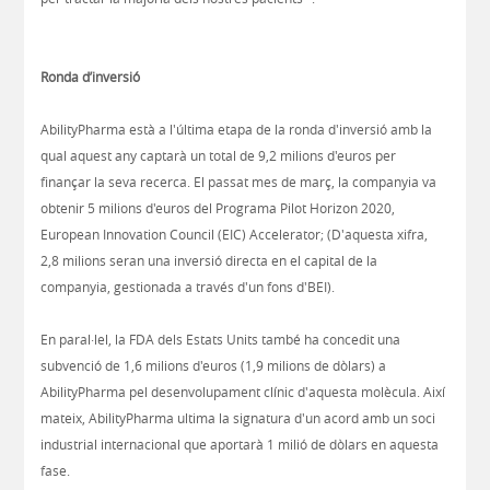
Ronda d’inversió
AbilityPharma està a l'última etapa de la ronda d'inversió amb la
qual aquest any captarà un total de 9,2 milions d'euros per
finançar la seva recerca. El passat mes de març, la companyia va
obtenir 5 milions d'euros del Programa Pilot Horizon 2020,
European Innovation Council (EIC) Accelerator; (D'aquesta xifra,
2,8 milions seran una inversió directa en el capital de la
companyia, gestionada a través d'un fons d'BEI).
En paral·lel, la FDA dels Estats Units també ha concedit una
subvenció de 1,6 milions d'euros (1,9 milions de dòlars) a
AbilityPharma pel desenvolupament clínic d'aquesta molècula. Així
mateix, AbilityPharma ultima la signatura d'un acord amb un soci
industrial internacional que aportarà 1 milió de dòlars en aquesta
fase.