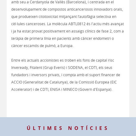
amb seu a Cerdanyola de Vallès (Barcelona), i centrada en el
desenvolupament de compostos anticancerosos innovadors orals,
que produeixen citotoxicitat mitjançant l’autofàgia selectiva en
cèl·lules canceroses. La molècula ABTL0812 és l'actiu més avançat
i ja ha estat provat positivament en assaigs clínics de fase 2, com a
teràpia de primera línia en pacients amb càncer endometri o
càncer escamós de pulmó, a Europa.
Entre els actuals accionistes es troben els fons de capital risc
Inveready, Fitalent (Grup Everis) i SODENA, el CDTI, els seus
fundadors i inversors privats, i compta amb el suport financer de
ACCIO (Generalitat de Catalunya), de la Comissió Europea (EIC
Accelerator) i de CDTI, ENISA i MINECO (Govern d'Espanya).
ÚLTIMES NOTÍCIES