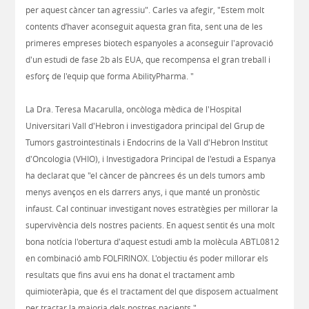
per aquest càncer tan agressiu". Carles va afegir, "Estem molt
contents d’haver aconseguit aquesta gran fita, sent una de les
primeres empreses biotech espanyoles a aconseguir l'aprovació
d'un estudi de fase 2b als EUA, que recompensa el gran treball i
esforç de l'equip que forma AbilityPharma. "
La Dra. Teresa Macarulla, oncòloga mèdica de l'Hospital
Universitari Vall d'Hebron i investigadora principal del Grup de
Tumors gastrointestinals i Endocrins de la Vall d'Hebron Institut
d'Oncologia (VHIO), i Investigadora Principal de l'estudi a Espanya
ha declarat que "el càncer de pàncrees és un dels tumors amb
menys avenços en els darrers anys, i que manté un pronòstic
infaust. Cal continuar investigant noves estratègies per millorar la
supervivència dels nostres pacients. En aquest sentit és una molt
bona notícia l'obertura d'aquest estudi amb la molècula ABTL0812
en combinació amb FOLFIRINOX. L'objectiu és poder millorar els
resultats que fins avui ens ha donat el tractament amb
quimioteràpia, que és el tractament del que disposem actualment
per tractar la majoria dels nostres pacients ".