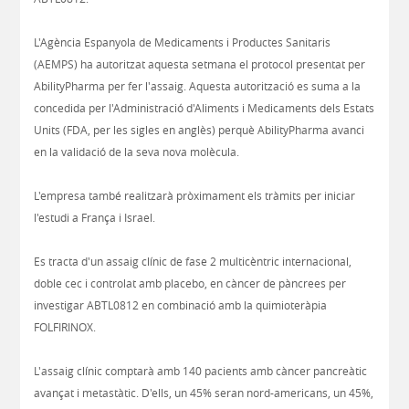
L'Agència Espanyola de Medicaments i Productes Sanitaris
(AEMPS) ha autoritzat aquesta setmana el protocol presentat per
AbilityPharma per fer l'assaig. Aquesta autorització es suma a la
concedida per l'Administració d'Aliments i Medicaments dels Estats
Units (FDA, per les sigles en anglès) perquè AbilityPharma avanci
en la validació de la seva nova molècula.
L'empresa també realitzarà pròximament els tràmits per iniciar
l'estudi a França i Israel.
Es tracta d'un assaig clínic de fase 2 multicèntric internacional,
doble cec i controlat amb placebo, en càncer de pàncrees per
investigar ABTL0812 en combinació amb la quimioteràpia
FOLFIRINOX.
L'assaig clínic comptarà amb 140 pacients amb càncer pancreàtic
avançat i metastàtic. D'ells, un 45% seran nord-americans, un 45%,