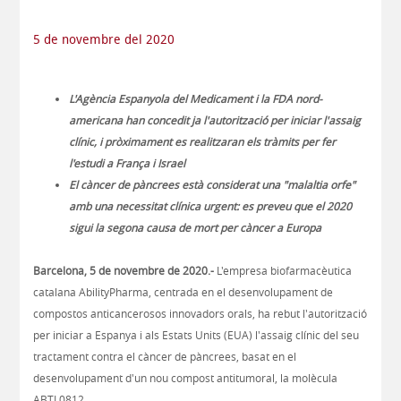
5 de novembre del 2020
L'Agència Espanyola del Medicament i la FDA nord-
americana han concedit ja l'autorització per iniciar l'assaig
clínic, i pròximament es realitzaran els tràmits per fer
l'estudi a França i Israel
El càncer de pàncrees està considerat una "malaltia orfe"
amb una necessitat clínica urgent: es preveu que el 2020
sigui la segona causa de mort per càncer a Europa
Barcelona, 5 de novembre de 2020.-
L'empresa biofarmacèutica
catalana AbilityPharma, centrada en el desenvolupament de
compostos anticancerosos innovadors orals, ha rebut l'autorització
per iniciar a Espanya i als Estats Units (EUA) l'assaig clínic del seu
tractament contra el càncer de pàncrees, basat en el
desenvolupament d'un nou compost antitumoral, la molècula
ABTL0812.