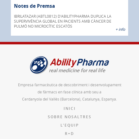
Notes de Premsa
No
ada
INOX
IBRILATAZAR (ABTL0812) D'ABILITYPHARMA DUPLICA LA
AGC 
SUPERVIVÈNCIA GLOBAL EN PACIENTS AMB CÀNCER DE
prod
PULMÓ NO MICROCÍTIC ESCATÓS
 info
+ info
Empresa farmacèutica de descobriment i desenvolupament
de fàrmacs en fase clínica amb seu a
Cerdanyola del Vallès (Barcelona), Catalunya, Espanya.
INICI
SOBRE NOSALTRES
L'EQUIP
R+D