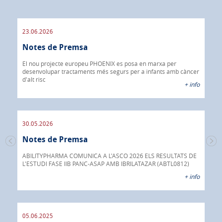
23.06.2026
09.
Notes de Premsa
os
No
El nou projecte europeu PHOENIX es posa en marxa per
 info
desenvolupar tractaments més segurs per a infants amb càncer
IBR
d'alt risc
40%
+ info
CÀN
30.05.2026
30.
Notes de Premsa
s de
No
 a
ABILITYPHARMA COMUNICA A L'ASCO 2026 ELS RESULTATS DE
L'ESTUDI FASE IIB PANC-ASAP AMB IBRILATAZAR (ABTL0812)
Abil
 info
anti
+ info
05.06.2025
16.