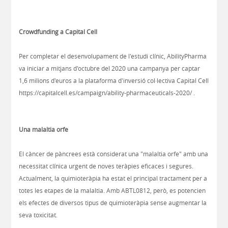
Crowdfunding a Capital Cell
Per completar el desenvolupament de l'estudi clínic, AbilityPharma
va iniciar a mitjans d'octubre del 2020 una campanya per captar
1,6 milions d'euros a la plataforma d'inversió col·lectiva Capital Cell
https://capitalcell.es/campaign/ability-pharmaceuticals-2020/
.
Una malaltia orfe
El càncer de pàncrees està considerat una "malaltia orfe" amb una
necessitat clínica urgent de noves teràpies eficaces i segures.
Actualment, la quimioteràpia ha estat el principal tractament per a
totes les etapes de la malaltia. Amb ABTL0812, però, es potencien
els efectes de diversos tipus de quimioteràpia sense augmentar la
seva toxicitat.