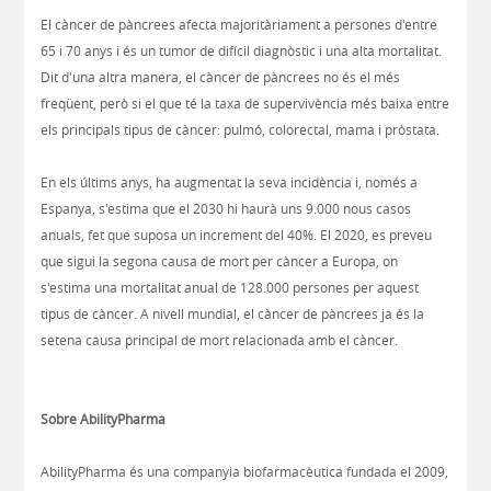
El càncer de pàncrees afecta majoritàriament a persones d'entre
65 i 70 anys i és un tumor de difícil diagnòstic i una alta mortalitat.
Dit d'una altra manera, el càncer de pàncrees no és el més
freqüent, però si el que té la taxa de supervivència més baixa entre
els principals tipus de càncer: pulmó, colorectal, mama i pròstata.
En els últims anys, ha augmentat la seva incidència i, només a
Espanya, s'estima que el 2030 hi haurà uns 9.000 nous casos
anuals, fet que suposa un increment del 40%. El 2020, es preveu
que sigui la segona causa de mort per càncer a Europa, on
s'estima una mortalitat anual de 128.000 persones per aquest
tipus de càncer. A nivell mundial, el càncer de pàncrees ja és la
setena causa principal de mort relacionada amb el càncer.
Sobre AbilityPharma
AbilityPharma és una companyia biofarmacèutica fundada el 2009,