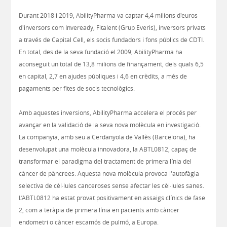
Durant 2018 i 2019, AbilityPharma va captar 4,4 milions d'euros
d'inversors com Inveready, Fitalent (Grup Everis), inversors privats
a través de Capital Cell, els socis fundadors i fons públics de CDTI.
En total, des de la seva fundació el 2009, AbilityPharma ha
aconseguit un total de 13,8 milions de finançament, dels quals 6,5
en capital, 2,7 en ajudes públiques i 4,6 en crèdits, a més de
pagaments per fites de socis tecnològics.
Amb aquestes inversions, AbilityPharma accelera el procés per
avançar en la validació de la seva nova molècula en investigació.
La companyia, amb seu a Cerdanyola de Vallès (Barcelona), ha
desenvolupat una molècula innovadora, la ABTL0812, capaç de
transformar el paradigma del tractament de primera línia del
càncer de pàncrees. Aquesta nova molècula provoca l'autofàgia
selectiva de cèl·lules canceroses sense afectar les cèl·lules sanes.
L’ABTL0812 ha estat provat positivament en assaigs clínics de fase
2, com a teràpia de primera línia en pacients amb càncer
endometri o càncer escamós de pulmó, a Europa.