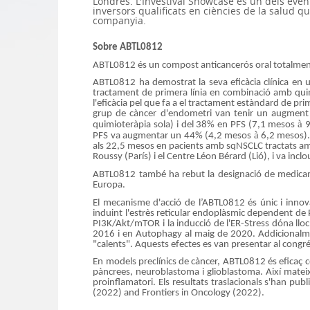
Londres. L'Investival Showcase és un dels eve
inversors qualificats en ciències de la salud 
companyia.
Sobre ABTL0812
ABTL0812 és un compost anticancerós oral totalment d
ABTL0812 ha demostrat la seva eficàcia clínica en 
tractament de primera línia en combinació amb quim
l'eficàcia pel que fa a el tractament estàndard de prim
grup de càncer d'endometri van tenir un augmen
à
quimioteràpia sola) i del 38% en PFS (7,1 mesos
9
à
PFS va augmentar un 44% (4,2 mesos
6,2 mesos). 
als 22,5 mesos en pacients amb sqNSCLC tractats amb 
Roussy (París) i el Centre Léon Bérard (Lió), i va incl
ABTL0812 també ha rebut la designació de medicamen
Europa.
El mecanisme d'acció de l’ABTL0812 és únic i innov
induint l'estrès reticular endoplàsmic dependent de P
PI3K/Akt/mTOR i la inducció de l'ER-Stress dóna lloc
2016 i en Autophagy al maig de 2020. Addicional
"calents". Aquests efectes es van presentar al congrés
En models preclínics de càncer, ABTL0812 és eficaç c
pàncrees, neuroblastoma i glioblastoma. Així mate
proinflamatori. Els resultats traslacionals s'han p
(2022) and Frontiers in Oncology (2022).