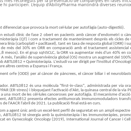
nts més reconeguts per la presentació de companyies en fases inici
que hi participen. L'equip d'AbilityPharma mantindrà diverses reuni
iferenciat que provoca la mort cel·lular per autofàgia (auto-digestió).
un estudi clínic de fase 2 obert en pacients amb càncer d'endometri o càn
ioteràpia (QT) i com a tractament de manteniment després els cicles de Q
era línia (carboplatí + paclitaxel), tant en taxa de resposta global (ORR) i su
t de més del 30% en ORR en comparació amb el tractament assistencial
,8 mesos). En el grup sqNSCLC, la ORR va augmentar més d'un 40% en com
A més, l'anàlisi de supervivència global (OS) mostra un augment del 100% p
ABTL0812 + Quimioteràpia. L'estudi va ser dirigit per l'Institut d'Oncologia
oure altres centres a Espanya i França.
t orfe (ODD) per al càncer de pàncrees, el càncer biliar i el neuroblast
ador. ABTL0812 és una molècula "first-in-class", administrada per via ora
PAR (ER-stress) i bloquejant l'activació d'Akt, la quinasa central de la via 
 a una mort de les cèl·lules canceroses per autofàgia. El mecanisme d'acció 
ment, ABTL0812 presenta efectes antitumorals immunomoduladors transf
 de l'AACR l'abril de 2021. La publicació final està en curs.
om a agent únic amb un excel·lent perfil de seguretat en un ampli espectre 
ix, ABTL0812 té sinergia amb la quimioteràpia i les immunoteràpies, pro
ublicat en Gynecologic Oncology (2019), International Journal of Cancer i 