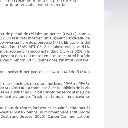
als i en creixement amb els prop de 300
ons amb potencials inversors per la
cer de pulmó de cèl·lules no petites (NSCLC), com a
T. Els resultats mostren un augment significatiu de
pervivència lliure de progressió (PFS). Els pacients del
 estàndard (66% ABTL0812 + quimioteràpia vs 51%
paració amb l'atenció estàndard (53% vs 32%) i la
assant dels 11,3 mesos en el millor control històric
 Vall d'Hebron, VHIO (Barcelona), l'Institut Gustave-
oma pediàtric per part de la FDA a EUA i de l'EMA a
l, que s'uneix als receptors nuclears PPARα i PPARγ
PI3K/Akt/mTOR. La combinació de la inhibició de la via
es va publicar en Clinical Cancer Research al maig de
ormant els tumors "freds" en tumors immunogènics
de tipus de càncer, incloent el de pulmó, endometri i
movent al mateix temps un microambient antitumoral
Cell Death and Disease (2020), Cancer Communications