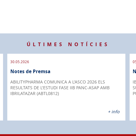
ÚLTIMES NOTÍCIES
30.05.2026
0
Notes de Premsa
N
ABILITYPHARMA COMUNICA A L'ASCO 2026 ELS
I
RESULTATS DE L'ESTUDI FASE IIB PANC-ASAP AMB
S
IBRILATAZAR (ABTL0812)
P
+ info