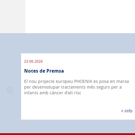
23.06.2026
Notes de Premsa
ió
El nou projecte europeu PHOENIX es posa en marxa
per desenvolupar tractaments més segurs per a
ic
infants amb càncer d'alt risc
nfo
+ info