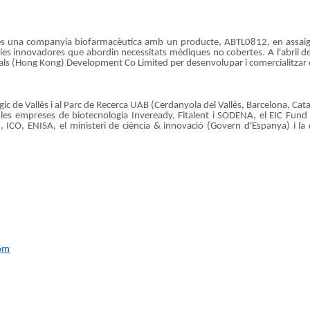
s una companyia biofarmacèutica amb un producte, ABTL0812, en assaigs cl
es innovadores que abordin necessitats mèdiques no cobertes. A l'abril de
ls (Hong Kong) Development Co Limited per desenvolupar i comercialitzar e
gic de Vallès i al Parc de Recerca UAB (Cerdanyola del Vallès, Barcelona, ​​Cat
, les empreses de biotecnologia Inveready, Fitalent i SODENA, el EIC Fund
, ICO, ENISA, el ministeri de ciència & innovació (Govern d'Espanya) i 
com