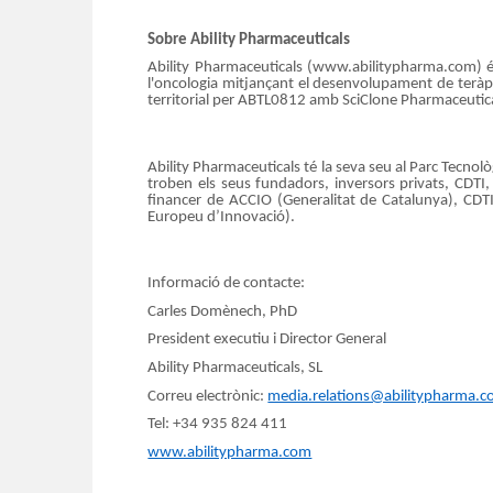
Sobre Ability Pharmaceuticals
Ability Pharmaceuticals (www.abilitypharma.com) é
l'oncologia mitjançant el desenvolupament de teràpi
territorial per ABTL0812 amb SciClone Pharmaceutica
Ability Pharmaceuticals té la seva seu al Parc Tecnolò
troben els seus fundadors, inversors privats, CDTI
financer de ACCIO (Generalitat de Catalunya), CDTI
Europeu d’Innovació).
Informació de contacte:
Carles Domènech, PhD
President executiu i Director General
Ability Pharmaceuticals, SL
Correu electrònic:
media.relations@abilitypharma.
Tel: +34 935 824 411
www.abilitypharma.com