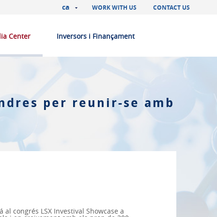
ca
WORK WITH US
CONTACT US
ia Center
Inversors i Finançament
ondres per reunir-se amb
á al congrés LSX Investival Showcase a