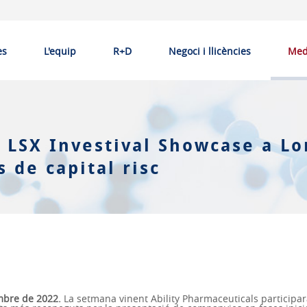
es
L'equip
R+D
Negoci i llicències
Med
l LSX Investival Showcase a L
s de capital risc
embre de 2022.
La setmana vinent Ability Pharmaceuticals participar