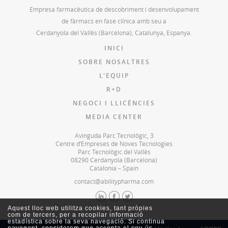
Empresa farmacèutica de descobriment i desenvolupament
de fàrmacs en fase clínica amb seu a
Cerdanyola del Vallès (Barcelona), Catalunya, Espanya.
INICI
SOBRE NOSALTRES
L'EQUIP
R+D
NEGOCI I LLICÈNCIES
MEDIA CENTER
Avinguda Parc Tecnològic, 3
Centre d’Empreses de Noves Tecnologies
Parc Tecnològic del Vallès
08290 Cerdanyola (Barcelona)
Catalonia – Spain
contact@abilitypharma.com
Aquest lloc web utilitza cookies, tant pròpies
com de tercers, per a recopilar informació
estadística sobre la seva navegació. Si continua