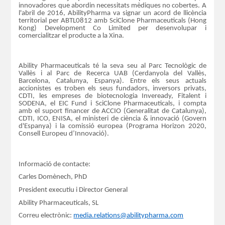
innovadores que abordin necessitats mèdiques no cobertes. A
l'abril de 2016, AbilityPharma va signar un acord de llicència
territorial per ABTL0812 amb SciClone Pharmaceuticals (Hong
Kong) Development Co Limited per desenvolupar i
comercialitzar el producte a la Xina.
Ability Pharmaceuticals té la seva seu al Parc Tecnològic de
Vallès i al Parc de Recerca UAB (Cerdanyola del Vallès,
Barcelona, ​​Catalunya, Espanya). Entre els seus actuals
accionistes es troben els seus fundadors, inversors privats,
CDTI, les empreses de biotecnologia Inveready, Fitalent i
SODENA, el EIC Fund i SciClone Pharmaceuticals, i compta
amb el suport financer de ACCIO (Generalitat de Catalunya),
CDTI, ICO, ENISA, el ministeri de ciència & innovació (Govern
d'Espanya) i la comissió europea (Programa Horizon 2020,
Consell Europeu d’Innovació).
Informació de contacte:
Carles Domènech, PhD
President executiu i Director General
Ability Pharmaceuticals, SL
Correu electrònic:
media.relations@abilitypharma.com