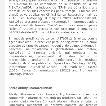
stress) i bloquejant l'activació d'Akt, la quinasa central de la via
PI3K/Akt/mTOR. La combinació de la inhibició de la via
PI3K/Akt/mTOR i la inducció de l'ER-Stress dóna lloc a una
mort de les cèl·lules canceroses per autofàgia. El mecanisme
d'acció es va publicar en Clinical Cancer Research al maig de
2016 i en Autophagy al maig de 2020. Addicionalment,
ABTL0812 presenta efectes antitumorals immunomoduladors
transformant els tumors "freds" en tumors immunogènics
"calents". Aquests efectes es van presentar al congrés de
l'AACR l'abril de 2021. La publicació final està en curs.
En models preclínics de càncer, ABTL0812 és eficaç com a
agent únic amb un excel·lent perfil de seguretat en un ampli
espectre de tipus de càncer, incloent el de pulmó, endometri i
pàncrees, neuroblastoma i glioblastoma. Així mateix,
ABTL0812 té sinergia amb la quimioteràpia i les
immunoteràpies, promovent al mateix temps un
microambient antitumoral proinflamatori. Els resultats
traslacionals s'han publicat en Gynecologic Oncology (2019),
International Journal of Cancer i Cell Death and Disease
(2020), Cancer Communications (2022) and Frontiers in
Oncology (2022).
Sobre Ability Pharmaceuticals
Ability Pharmaceuticals (www.abilitypharma.com) és una
companyia biofarmacèutica amb un producte, ABTL0812, en
assaigs clínics de fase 2b, centrada en millorar el futur de
l'oncologia mitjançant el desenvolupament de teràpies