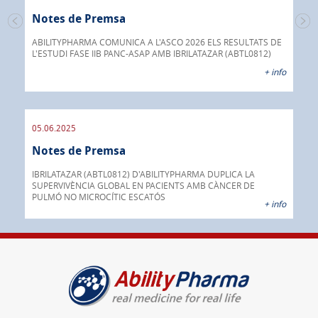
30.
Notes de Premsa
s de
No
 a
ABILITYPHARMA COMUNICA A L'ASCO 2026 ELS RESULTATS DE
L'ESTUDI FASE IIB PANC-ASAP AMB IBRILATAZAR (ABTL0812)
Abil
 info
anti
+ info
05.06.2025
16.
Notes de Premsa
No
ada
INOX
IBRILATAZAR (ABTL0812) D'ABILITYPHARMA DUPLICA LA
AGC 
SUPERVIVÈNCIA GLOBAL EN PACIENTS AMB CÀNCER DE
prod
PULMÓ NO MICROCÍTIC ESCATÓS
 info
+ info