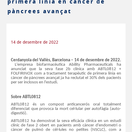
primera línia en càncer de
pàncrees avançat
14 de desembre de 2022
Cerdanyola del Vallès, Barcelona – 14 de desembre
de 2022.
L'empresa biofarmacèutica Ability Pharmaceuticals ha
anunciat que la seva fase 2b clínica amb ABTL0812 +
FOLFIRINOX com a tractament terapèutic de primera línia en
càncer de pàncrees avançat ja ha reclutat el 30% dels pacients
per ser inclosos en l'estudi.
Sobre ABTL0812
ABTL0812 és un compost anticancerós oral totalment
diferenciat que provoca la mort cel·lular per autofàgia (auto-
digestió).
ABTL0812 ha demostrat la seva eficàcia clínica en un estudi
clínic de fase 2 obert en pacients amb càncer d'endometri o
càncer de pulmó de cèl·lules no petites (NSCLC), com a