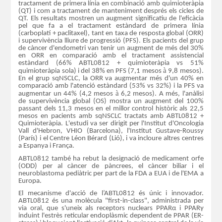
tractament de primera línia en combinació amb quimioteràpia
(QT) i com a tractament de manteniment després els cicles de
QT. Els resultats mostren un augment significatiu de l'eficàcia
pel que fa a el tractament estàndard de primera línia
(carboplatí + paclitaxel), tant en taxa de resposta global (ORR)
i supervivència lliure de progressió (PFS). Els pacients del grup
de càncer d'endometri van tenir un augment de més del 30%
en ORR en comparació amb el tractament assistencial
estàndard (66% ABTL0812 + quimioteràpia vs 51%
à
quimioteràpia sola) i del 38% en PFS (7,1 mesos
9,8 mesos).
En el grup sqNSCLC, la ORR va augmentar més d'un 40% en
comparació amb l'atenció estàndard (53% vs 32%) i la PFS va
à
augmentar un 44% (4,2 mesos
6,2 mesos). A més, l'anàlisi
de supervivència global (OS) mostra un augment del 100%
passant dels 11,3 mesos en el millor control històric als 22,5
mesos en pacients amb sqNSCLC tractats amb ABTL0812 +
Quimioteràpia. L'estudi va ser dirigit per l'Institut d'Oncologia
Vall d'Hebron, VHIO (Barcelona), l'Institut Gustave-Roussy
(París) i el Centre Léon Bérard (Lió), i va incloure altres centres
a Espanya i França.
ABTL0812 també ha rebut la designació de medicament orfe
(ODD) per al càncer de pàncrees, el càncer biliar i el
neuroblastoma pediàtric per part de la FDA a EUA i de l'EMA a
Europa.
El mecanisme d'acció de l’ABTL0812 és únic i innovador.
ABTL0812 és una molècula "first-in-class", administrada per
via oral, que s'uneix als receptors nuclears PPARα i PPARγ
induint l'estrès reticular endoplàsmic dependent de PPAR (ER-