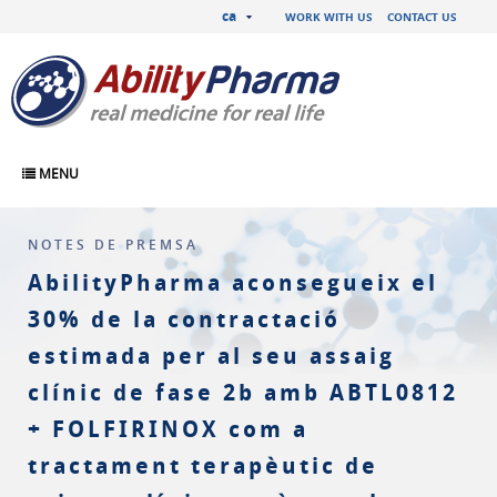
ca
WORK WITH US
CONTACT US
MENU
NOTES DE PREMSA
AbilityPharma aconsegueix el
30% de la contractació
estimada per al seu assaig
clínic de fase 2b amb ABTL0812
+ FOLFIRINOX com a
tractament terapèutic de