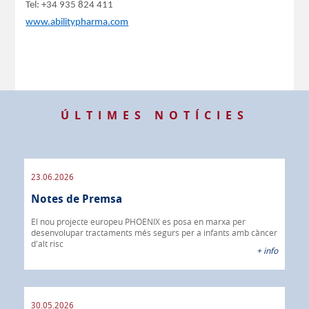
Tel: +34 935 824 411
www.abilitypharma.com
ÚLTIMES NOTÍCIES
23.06.2026
09.
Notes de Premsa
os
No
El nou projecte europeu PHOENIX es posa en marxa per
 info
desenvolupar tractaments més segurs per a infants amb càncer
IBR
d'alt risc
40%
+ info
CÀN
30.05.2026